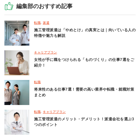
編集部のおすすめ記事
転職
,
派遣
施工管理派遣は「やめとけ」の真実とは｜向いている人の
特徴や魅力も解説
キャリアプラン
女性が手に職をつけられる「ものづくり」の仕事7選をご
紹介！
転職
将来性のある仕事7選！需要の高い業界や転職・就職対策
まとめ
転職
,
キャリアプラン
施工管理派遣のメリット・デメリット！派遣会社を選ぶ3
つのポイント