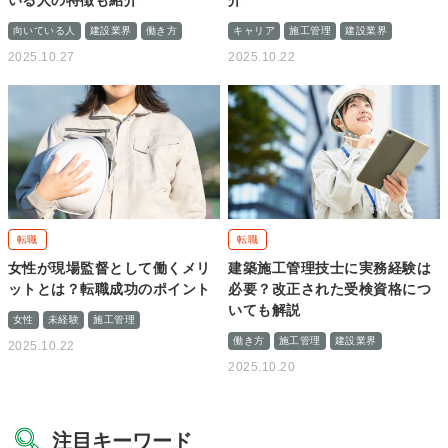
いる人の特徴も紹介
介
向いている人
建設業界
働き方
キャリア
施工管理
建設業界
2025.10.27
2025.10.22
転職
転職
女性が現場監督として働くメリ
建築施工管理技士に実務経験は
ットとは？転職成功のポイント
必要？改正された受検資格につ
いても解説
女性
未経験
施工管理
働き方
施工管理
建設業界
2025.10.22
2025.10.20
注目キーワード