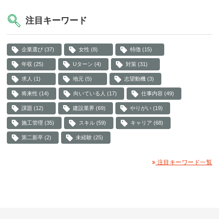
注目キーワード
企業選び (37)
女性 (8)
特徴 (15)
年収 (25)
Uターン (4)
対策 (31)
求人 (1)
地元 (5)
志望動機 (3)
将来性 (14)
向いている人 (17)
仕事内容 (49)
課題 (12)
建設業界 (69)
やりがい (19)
施工管理 (35)
スキル (59)
キャリア (68)
第二新卒 (2)
未経験 (25)
注目キーワード一覧