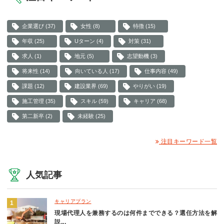
企業選び (37)
女性 (8)
特徴 (15)
年収 (25)
Uターン (4)
対策 (31)
求人 (1)
地元 (5)
志望動機 (3)
将来性 (14)
向いている人 (17)
仕事内容 (49)
課題 (12)
建設業界 (69)
やりがい (19)
施工管理 (35)
スキル (59)
キャリア (68)
第二新卒 (2)
未経験 (25)
注目キーワード一覧
人気記事
キャリアプラン
現場代理人を兼務するのは何件までできる？選任方法を解
説...