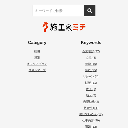
Category
Keywords
転職
企業選び (37)
派遣
女性 (8)
キャリアプラン
特徴 (15)
スキルアップ
年収 (25)
Uターン (4)
対策 (31)
求人 (1)
地元 (5)
志望動機 (3)
将来性 (14)
向いている人 (17)
仕事内容 (49)
課題 (12)