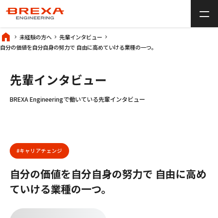
中途採用サイトTOP
home
未経験の方へ
先輩インタビュー
自分の価値を自分自身の努力で 自由に高めていける業種の一つ。
add
仕事について
先輩インタビュー
add
BREXA Engineeringとは
BREXA Engineeringで働いている先輩インタビュー
add
未経験の方へ
経験者の方へ
よくある質問
#キャリアチェンジ
自分の価値を自分自身の努力で
自由に高め
仕事を探す
ていける業種の一つ。
リターン採用