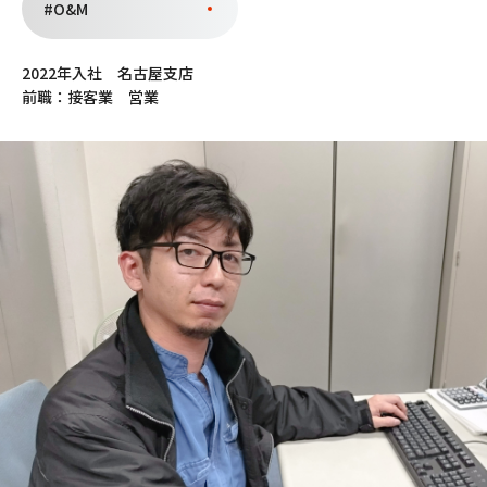
#O&M
open_in_new
サイトマップ
プライバシーポリシー
open_in_new
open_in_new
新卒採用 マイナビ2027
新卒採用 マイナビ2028
2022年入社 名古屋支店
open_in_new
open_in_new
前職：接客業 営業
施工のミライ
施工のミチ
open_in_new
コーポレートサイト