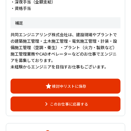
・深夜手当（全額支給）
・資格手当
補足
共同エンジニアリング株式会社は、建設現場やプラントで
の建築施工管理・土木施工管理・電気施工管理・計装・設
備施工管理（空調・衛生）・プラント（火力・製鉄など）
施工管理業務やCADオペレーターなどのお仕事でエンジニ
アを募集しております。
未経験からエンジニアを目指すお仕事もございます。
star
検討中リスト
に保存
chevron_right
このお仕事に応募する