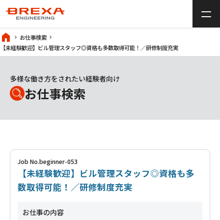
中途採用サイトTOP
home
お仕事検索
【未経験歓迎】ビル管理スタッフ◎資格も多数取得可能！／研修制度充実
add
仕事について
多様な働き方をされたい経験者向け
add
BREXA Engineeringとは
お仕事検索
add
未経験の方へ
経験者の方へ
よくある質問
Job No.beginner-053
【未経験歓迎】ビル管理スタッフ◎資格も多
仕事を探す
数取得可能！／研修制度充実
リターン採用
お仕事の内容