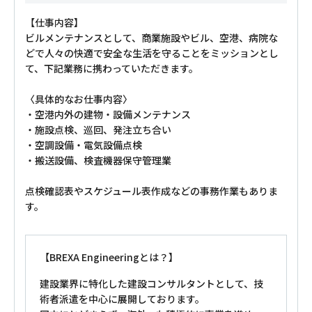
open_in_new
サイトマップ
プライバシーポリシー
【仕事内容】
open_in_new
open_in_new
新卒採用 マイナビ2027
ビルメンテナンスとして、商業施設やビル、空港、病院な
新卒採用 マイナビ2028
どで人々の快適で安全な生活を守ることをミッションとし
open_in_new
open_in_new
施工のミライ
施工のミチ
て、下記業務に携わっていただきます。
open_in_new
コーポレートサイト
〈具体的なお仕事内容〉
・空港内外の建物・設備メンテナンス
・施設点検、巡回、発注立ち合い
・空調設備・電気設備点検
・搬送設備、検査機器保守管理業
点検確認表やスケジュール表作成などの事務作業もありま
す。
BREXA Engineeringとは？
建設業界に特化した建設コンサルタントとして、技
術者派遣を中心に展開しております。