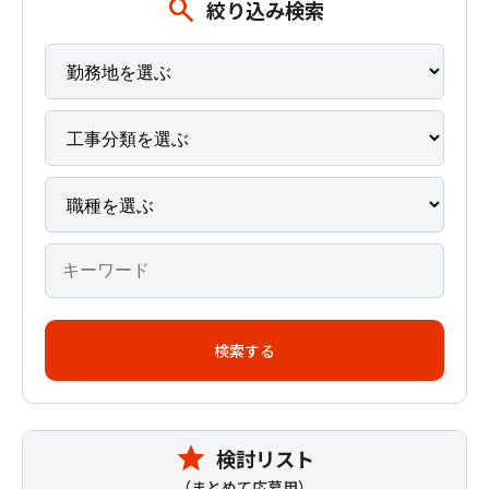
search
絞り込み検索
star
検討リスト
（まとめて応募用）