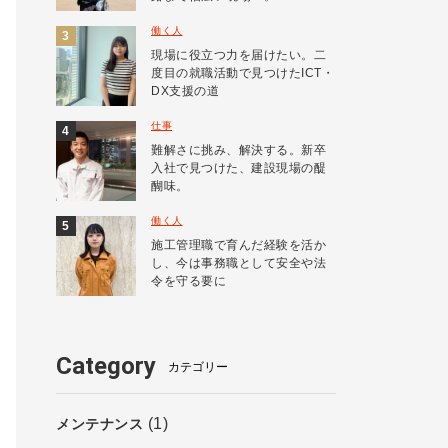
働く人
現場に役立つ力を届けたい。二
度目の就職活動で見つけたICT・
DX支援の道
仕事
難解さに挑み、解決する。新卒
入社で見つけた、建設現場の醍
醐味。
働く人
施工管理職で育んだ経験を活か
し、今は事務職として安全や法
令を守る要に
Category
カテゴリー
(1)
メンテナンス