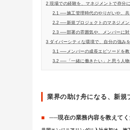
2
現場での経験を、マネジメントで存分
2.1
──施工管理時代のやりがいや、
2.2
──新規プロジェクトのマネジメ
2.3
──部署の雰囲気や、メンバーに
3
ダイバーシティな環境で、自分の強み
3.1
──メンバーの成長エピソードを教
3.2
──「一緒に働きたい」と思う人
業界の助け舟になる、新規
──現在の業務内容を教えてく