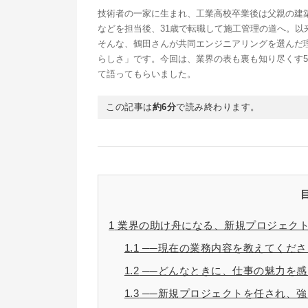
技術者の一家に生まれ、工業高校卒業後は父親の建
などを担当後、31歳で転職して施工管理の道へ。以
そんな、鶴田さんが共同エンジニアリングを選んだ
らしさ」です。今回は、業界の表も裏も知り尽くす
て語ってもらいました。
この記事は
約6分
で読み終わります。
1
業界の助け舟になる、新規プロジェク
1.1
──現在の業務内容を教えてくださ
1.2
──どんなときに、仕事の魅力を感
1.3
──新規プロジェクトを任され、