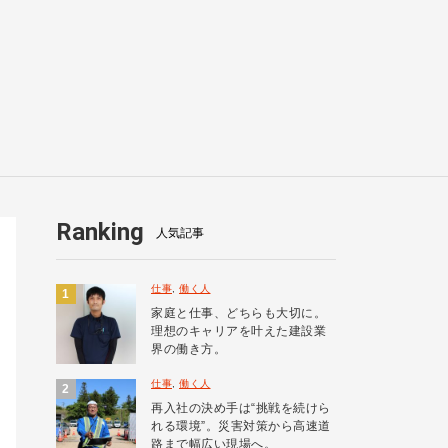
Ranking
人気記事
仕事
,
働く人
家庭と仕事、どちらも大切に。
理想のキャリアを叶えた建設業
界の働き方。
仕事
,
働く人
再入社の決め手は“挑戦を続けら
れる環境”。災害対策から高速道
路まで幅広い現場へ。