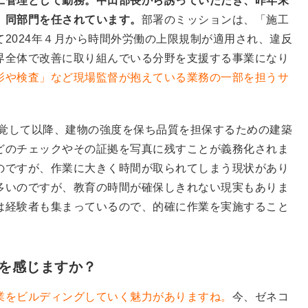
工管理として勤務。中田部長から誘っていただき、昨年末
、同部門を任されています
。
部署のミッションは、「施工
2024年４月から時間外労働の上限規制が適用され、違反
界全体で改善に取り組んでいる分野を支援する事業になり
影や検査」など現場監督が抱えている業務の一部を担うサ
発覚して以降、建物の強度を保ち品質を担保するための建築
どのチェックやその証拠を写真に残すことが義務化されま
のですが、作業に大きく時間が取られてしまう現状があり
多いのですが、教育の時間が確保しきれない現実もありま
は経験者も集まっているので、的確に作業を実施すること
力を感じますか？
業をビルディングしていく魅力がありますね。
今、ゼネコ