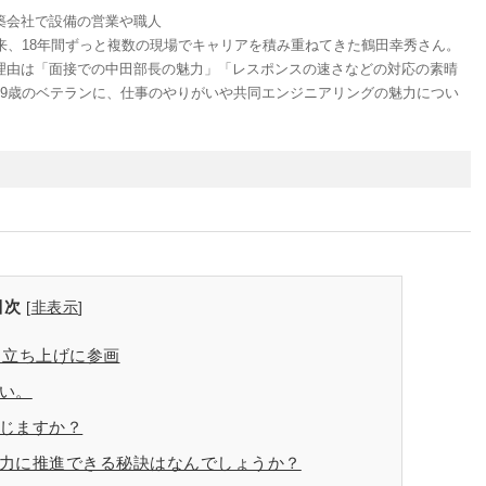
築会社で設備の営業や職人
来、18年間ずっと複数の現場でキャリアを積み重ねてきた鶴田幸秀さん。
理由は「面接での中田部長の魅力」「レスポンスの速さなどの対応の素晴
59歳のベテランに、仕事のやりがいや共同エンジニアリングの魅力につい
目次
[
非表示
]
ト立ち上げに参画
い。
じますか？
強力に推進できる秘訣はなんでしょうか？