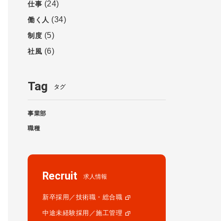
(24)
仕事
(34)
働く人
(5)
制度
(6)
社風
Tag
タグ
事業部
職種
Recruit
求人情報
新卒採用／技術職・総合職
中途未経験採用／施工管理