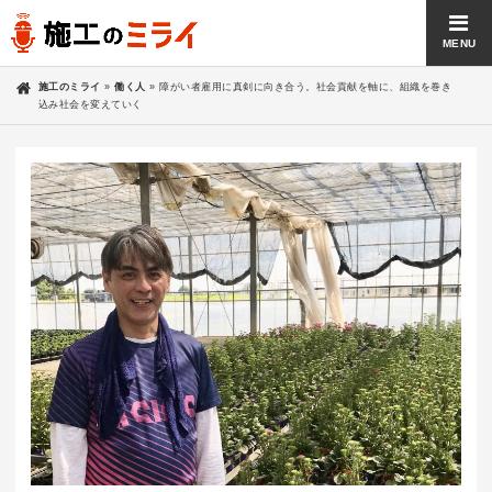
MENU
施工のミライ
»
働く人
»
障がい者雇用に真剣に向き合う。社会貢献を軸に、組織を巻き
込み社会を変えていく