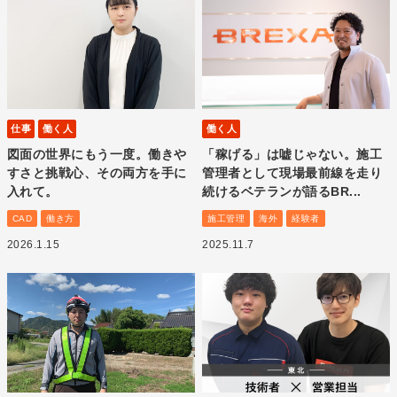
仕事
働く人
働く人
図面の世界にもう一度。働きや
「稼げる」は嘘じゃない。施工
すさと挑戦心、その両方を手に
管理者として現場最前線を走り
入れて。
続けるベテランが語るBR...
CAD
働き方
施工管理
海外
経験者
2026.1.15
2025.11.7