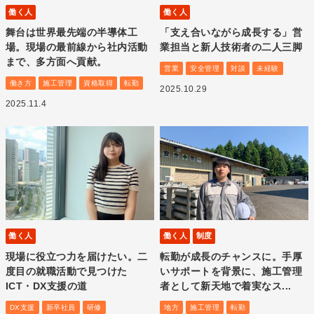
働く人
働く人
舞台は世界最先端の半導体工
「支え合いながら成長する」営
場。現場の最前線から社内活動
業担当と新人技術者の二人三脚
まで、多方面へ貢献。
営業
安全管理
対談
未経験
働き方
施工管理
資格取得
転勤
2025.10.29
2025.11.4
働く人
働く人
制度
現場に役立つ力を届けたい。二
転勤が成長のチャンスに。手厚
度目の就職活動で見つけた
いサポートを背景に、施工管理
ICT・DX支援の道
者として新天地で着実なス...
DX支援
新卒社員
研修
地方
施工管理
転勤