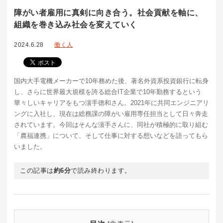
障がい者雇用に真剣に向き合う。社会貢献を軸に、
組織を巻き込み社会を変えていく
2024.6.28
働く人
国内大手電機メーカーで10年務めた後、著名外資系投資銀行に転身
し、さらに世界最大規模を誇る総合IT企業で10年勤務するという
華々しいキャリアをもつ濵手徳和さん。2021年に共同エンジニアリ
ングに入社し、現在は総務課の障がい雇用専任担当として日々奔走
されています。今回はそんな濵手さんに、同社が積極的に取り組む
「農福連携」について、そして仕事に対する想いなどを語ってもら
いました。
この記事は
約6分
で読み終わります。