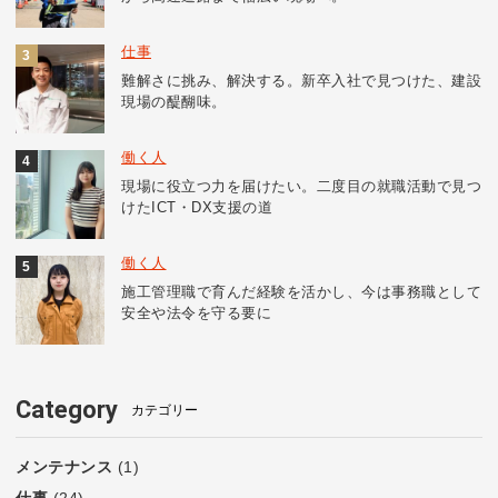
仕事
難解さに挑み、解決する。新卒入社で見つけた、建設
現場の醍醐味。
働く人
現場に役立つ力を届けたい。二度目の就職活動で見つ
けたICT・DX支援の道
働く人
施工管理職で育んだ経験を活かし、今は事務職として
安全や法令を守る要に
Category
カテゴリー
メンテナンス
(1)
仕事
(24)