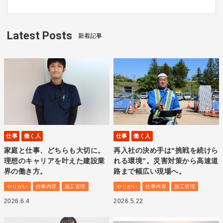
Latest Posts
新着記事
仕事
働く人
仕事
働く人
家庭と仕事、どちらも大切に。
再入社の決め手は“挑戦を続けら
理想のキャリアを叶えた建設業
れる環境”。災害対策から高速道
界の働き方。
路まで幅広い現場へ。
やりがい
仕事内容
施工管理
やりがい
仕事内容
施工管理
2026.6.4
2026.5.22