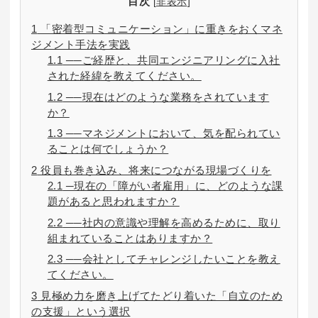
目次
[
非表示
]
1
「密着型コミュニケーション」に重きをおくマネ
ジメント手法を実践
1.1
──ご経歴と、共同エンジニアリングに入社
された経緯を教えてください。
1.2
──現在はどのような業務をされています
か？
1.3
──マネジメントにおいて、気を配られてい
ることは何でしょうか？
2
役員も巻き込み、将来につながる現場づくりを
2.1
─現在の「障がい者雇用」に、どのような課
題があると思われますか？
2.2
──社内の意識や理解を高めるために、取り
組まれていることはありますか？
2.3
──会社としてチャレンジしたいことを教え
てください。
3
見極め力を磨き上げてたどり着いた「自立のため
の支援」という選択