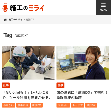
MENU
施工のミライ
»
建設DX
Tag
"建設DX"
仕事
仕事
「ないと困る！」レベルにま
国の課題に「建設DX」で挑む！
で、ツール利用を浸透させる。
新設部署の軌跡
やりがい
仕事内容
建設DX
やりがい
キャリア
建設DX