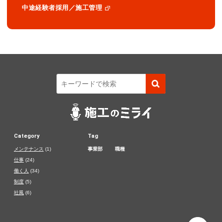
中途経験者採用／施工管理
Category
Tag
メンテナンス
(1)
事業部
職種
仕事
(24)
働く人
(34)
制度
(5)
社風
(6)