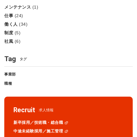
メンテナンス
(1)
仕事
(24)
働く人
(34)
制度
(5)
社風
(6)
Tag
タグ
事業部
職種
Recruit
求人情報
新卒採用／技術職・総合職
中途未経験採用／施工管理