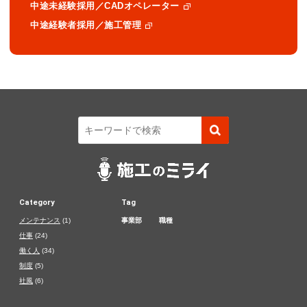
中途未経験採用／CADオペレーター
中途経験者採用／施工管理
Category
Tag
メンテナンス
(1)
事業部
職種
仕事
(24)
働く人
(34)
制度
(5)
社風
(6)