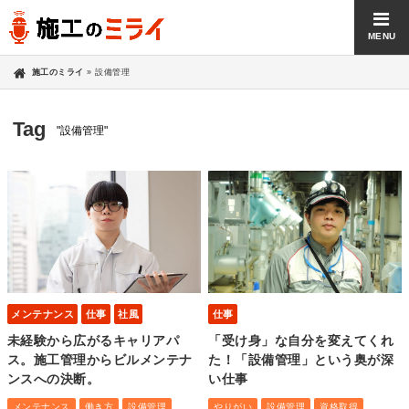
MENU
施工のミライ
»
設備管理
Tag
"設備管理"
メンテナンス
仕事
社風
仕事
未経験から広がるキャリアパ
「受け身」な自分を変えてくれ
ス。施工管理からビルメンテナ
た！「設備管理」という奥が深
ンスへの決断。
い仕事
メンテナンス
働き方
設備管理
やりがい
設備管理
資格取得