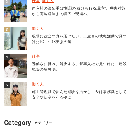
仕事
働く人
,
再入社の決め手は“挑戦を続けられる環境”。災害対策
から高速道路まで幅広い現場へ。
働く人
現場に役立つ力を届けたい。二度目の就職活動で見つ
けたICT・DX支援の道
仕事
難解さに挑み、解決する。新卒入社で見つけた、建設
現場の醍醐味。
働く人
施工管理職で育んだ経験を活かし、今は事務職として
安全や法令を守る要に
Category
カテゴリー