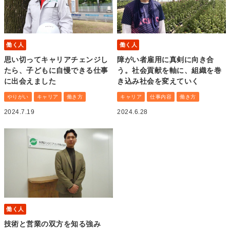
働く人
働く人
思い切ってキャリアチェンジし
障がい者雇用に真剣に向き合
たら、子どもに自慢できる仕事
う。社会貢献を軸に、組織を巻
に出会えました
き込み社会を変えていく
やりがい
キャリア
働き方
キャリア
仕事内容
働き方
2024.7.19
2024.6.28
働く人
技術と営業の双方を知る強み