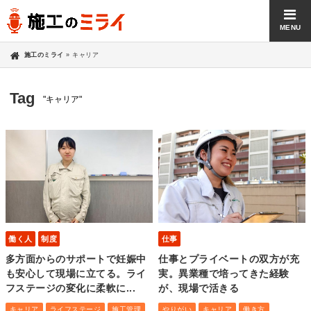
MENU
施工のミライ
»
キャリア
Tag
"キャリア"
働く人
制度
仕事
多方面からのサポートで妊娠中
仕事とプライベートの双方が充
も安心して現場に立てる。ライ
実。異業種で培ってきた経験
フステージの変化に柔軟に...
が、現場で活きる
キャリア
ライフステージ
施工管理
やりがい
キャリア
働き方