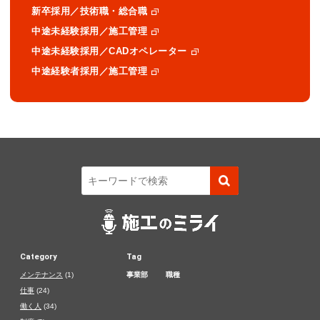
新卒採用／技術職・総合職
中途未経験採用／施工管理
中途未経験採用／CADオペレーター
中途経験者採用／施工管理
Category
Tag
メンテナンス
(1)
事業部
職種
仕事
(24)
働く人
(34)