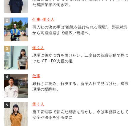
た建設業界の働き方。
仕事
働く人
,
再入社の決め手は“挑戦を続けられる環境”。災害対策
から高速道路まで幅広い現場へ。
働く人
現場に役立つ力を届けたい。二度目の就職活動で見つ
けたICT・DX支援の道
仕事
難解さに挑み、解決する。新卒入社で見つけた、建設
現場の醍醐味。
働く人
施工管理職で育んだ経験を活かし、今は事務職として
安全や法令を守る要に