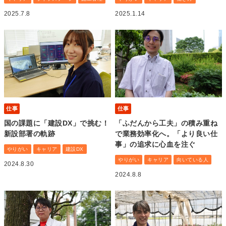
2025.7.8
2025.1.14
仕事
仕事
国の課題に「建設DX」で挑む！
「ふだんから工夫」の積み重ね
新設部署の軌跡
で業務効率化へ。「より良い仕
事」の追求に心血を注ぐ
やりがい
キャリア
建設DX
やりがい
キャリア
向いている人
2024.8.30
2024.8.8